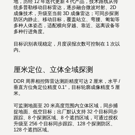
地，历经 12 年迭代更新 4 代产品，技术路线从传
统多普勒移动目标雷达，逐步融合微波对射、2D
成像技术，升级至当前 3D 成像雷达；可同步探测
防区内静止、移动目标，覆盖站立、弯腰、匍匐等
多种人体姿态，适配横向穿越、靠近、远离设备等
多种行进角度。
目标识别表现稳定，月度误报次数可控制在 1 次以
内。
厘米定位、立体全域探测
DDR 周界相控阵雷达测距精度可达 2 厘米，水平 /
垂直方位角定位精度 0.1°，目标轮廓成像精度 5 厘
米。
可监测地面至 20 米高度范围内立体区域，同步捕
捉地面、低空目标；出厂默认支持 32 个目标同步
跟踪、8 个探测区域、8 个遮挡区域，可通过授权
升级至 256 个目标同步跟踪、128 个探测防区、
128 个遮挡区域
。