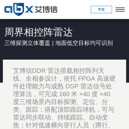
中文
周界相控阵雷达
三维探测立体覆盖 | 地面低空目标均可识别
艾博信DDR 雷达搭载相控阵列天
线、全相参设计，依托 FPGA 高速硬
件处理能力与成熟 DSP 雷达信号处
理算法，可完成 160 米 ×40 度 ×40
度三维场景内目标探测、定位、分
类、跟踪；搭配顶部跟踪球机，可与
雷达同步联动、持续跟踪、自动变
焦；针对低速横向穿行人员（蹲行、